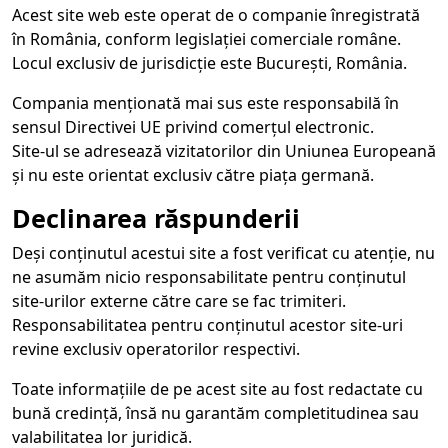
Acest site web este operat de o companie înregistrată
în România, conform legislației comerciale române.
Locul exclusiv de jurisdicție este București, România.
Compania menționată mai sus este responsabilă în
sensul Directivei UE privind comerțul electronic.
Site-ul se adresează vizitatorilor din Uniunea Europeană
și nu este orientat exclusiv către piața germană.
Declinarea răspunderii
Deși conținutul acestui site a fost verificat cu atenție, nu
ne asumăm nicio responsabilitate pentru conținutul
site-urilor externe către care se fac trimiteri.
Responsabilitatea pentru conținutul acestor site-uri
revine exclusiv operatorilor respectivi.
Toate informațiile de pe acest site au fost redactate cu
bună credință, însă nu garantăm completitudinea sau
valabilitatea lor juridică.