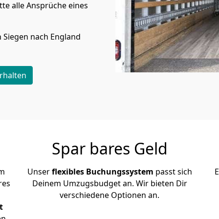
te alle Ansprüche eines
n
Siegen
nach England
rhalten
Spar bares Geld
em
Unser
flexibles Buchungssystem
passt sich
E
res
Deinem Umzugsbudget an. Wir bieten Dir
verschiedene Optionen an.
t
en