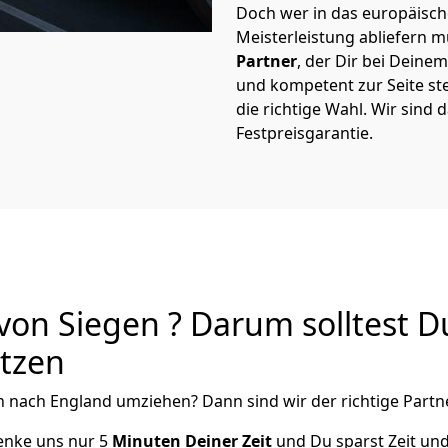
Doch wer in das europäische
Meisterleistung abliefern 
Partner
, der Dir bei Dein
und kompetent zur Seite ste
die richtige Wahl. Wir sind 
Festpreisgarantie.
on Siegen ? Darum solltest D
utzen
n
nach England
umziehen? Dann sind wir der richtige Partne
henke uns nur
5
Minuten Deiner Zeit
und Du sparst Zeit un