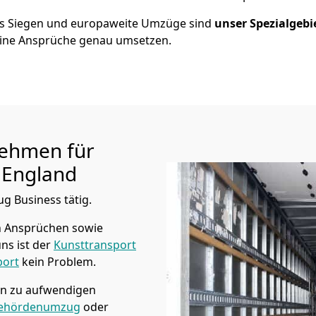
us
Siegen
und europaweite Umzüge sind
unser Spezialgebi
ine Ansprüche genau umsetzen.
ehmen für
 England
ug Business tätig.
n Ansprüchen sowie
ns ist der
Kunsttransport
port
kein Problem.
in zu aufwendigen
ehördenumzug
oder