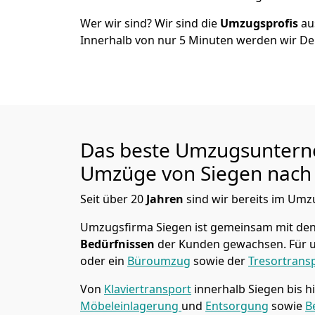
Wer wir sind? Wir sind die
Umzugsprofis
a
Innerhalb von nur
5
Minuten werden wir De
Das beste Umzugsuntern
Umzüge von
Siegen
nach
Seit über
20
Jahren
sind wir bereits im Umz
Umzugsfirma Siegen
ist gemeinsam mit de
Bedürfnissen
der Kunden gewachsen. Für u
oder ein
Büroumzug
sowie der
Tresortrans
Von
Klaviertransport
innerhalb
Siegen
bis h
Möbeleinlagerung
und
Entsorgung
sowie
B