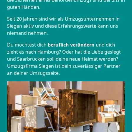
die Sicherheit eines Behördenumzugs sind bei uns in
guten Händen.
Seit 20 Jahren sind wir als Umzugsunternehmen in
Siegen aktiv und diese Erfahrungswerte kann uns
niemand nehmen.
Du möchtest dich
beruflich verändern
und dich
zieht es nach Hamburg? Oder hat die Liebe gesiegt
und Saarbrücken soll deine neue Heimat werden?
Umzugsfirma Siegen ist dein zuverlässiger Partner
an deiner Umzugsseite.