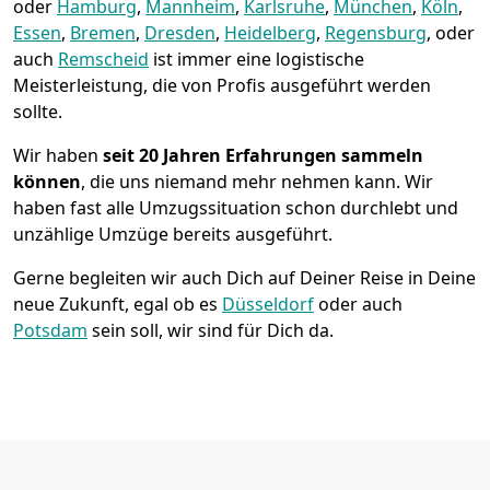
oder
Hamburg
,
Mannheim
,
Karlsruhe
,
München
,
Köln
,
Essen
,
Bremen
,
Dresden
,
Heidelberg
,
Regensburg
, oder
auch
Remscheid
ist immer eine logistische
Meisterleistung, die von Profis ausgeführt werden
sollte.
Wir haben
seit
20 Jahren Erfahrungen sammeln
können
, die uns niemand mehr nehmen kann. Wir
haben fast alle Umzugssituation schon durchlebt und
unzählige Umzüge bereits ausgeführt.
Gerne begleiten wir auch Dich auf Deiner Reise in Deine
neue Zukunft, egal ob es
Düsseldorf
oder auch
Potsdam
sein soll, wir sind für Dich da.